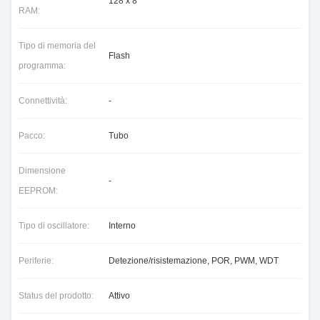
128 x 8
RAM:
Tipo di memoria del
Flash
programma:
Connettività:
-
Pacco:
Tubo
Dimensione
-
EEPROM:
Tipo di oscillatore:
Interno
Periferie:
Detezione/risistemazione, POR, PWM, WDT
Status del prodotto:
Attivo