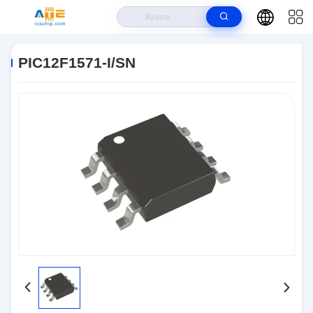
Casa
>
Prodotti
>
Circuiti Integrati IC
>
PIC12F1571-I/SN
PIC12F1571-I/SN