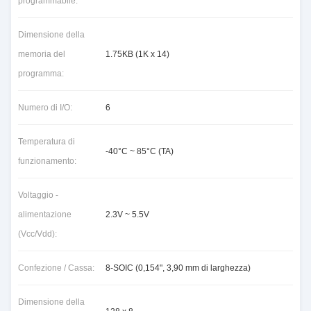
programmabile:
Dimensione della
memoria del
1.75KB (1K x 14)
programma:
Numero di I/O:
6
Temperatura di
-40°C ~ 85°C (TA)
funzionamento:
Voltaggio -
alimentazione
2.3V ~ 5.5V
(Vcc/Vdd):
Confezione / Cassa:
8-SOIC (0,154", 3,90 mm di larghezza)
Dimensione della