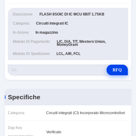
Descrizione:
FLASH 8SOIC DI IC MCU 8BIT 1.75KB
Categoria:
Circuiti integrati IC
In-Azione:
In magazzino
Metodo Di Pagamento:
L/C, D/A, T/T, Western Union,
MoneyGram
Metodo Di Spedizione:
LCL, AIR, FCL
RFQ
Specifiche
Categoria:
Circuiti integrati (CI) Incorporato Microcontrollori
Digi-Key
Verificato