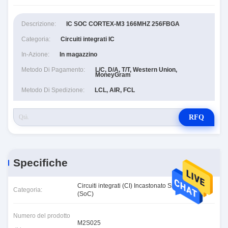
Descrizione:
IC SOC CORTEX-M3 166MHZ 256FBGA
Categoria:
Circuiti integrati IC
In-Azione:
In magazzino
Metodo Di Pagamento:
L/C, D/A, T/T, Western Union,
MoneyGram
Metodo Di Spedizione:
LCL, AIR, FCL
RFQ
Specifiche
Circuiti integrati (CI) Incastonato Sistema sul chip
Categoria:
(SoC)
Numero del prodotto
M2S025