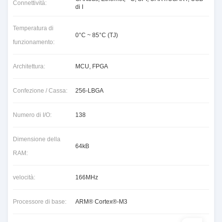
Connettività:
di I
Temperatura di
0°C ~ 85°C (TJ)
funzionamento:
Architettura:
MCU, FPGA
Confezione / Cassa:
256-LBGA
Numero di I/O:
138
Dimensione della
64kB
RAM:
velocità:
166MHz
Processore di base:
ARM® Cortex®-M3