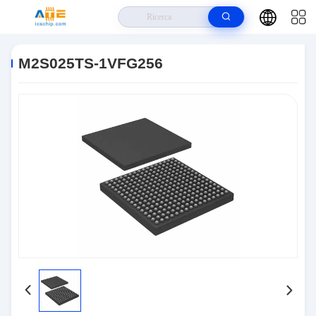
Casa
>
Prodotti
>
Circuiti Integrati IC
>
M2S025TS-1VFG256
M2S025TS-1VFG256