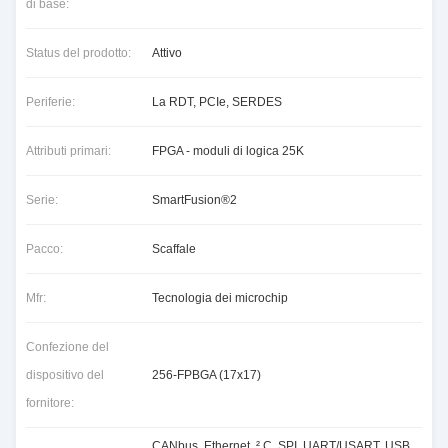
di base:
Status del prodotto:
Attivo
Periferie:
La RDT, PCIe, SERDES
Attributi primari:
FPGA - moduli di logica 25K
Serie:
SmartFusion®2
Pacco:
Scaffale
Mfr:
Tecnologia dei microchip
Confezione del
dispositivo del
256-FPBGA (17x17)
fornitore:
CANbus, Ethernet, ² C, SPI, UART/USART, USB